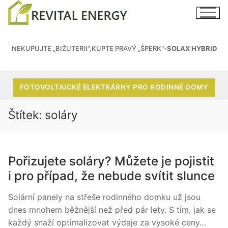
NEKUPUJTE „BIŽUTERII“,KUPTE PRAVÝ „ŠPERK“-
SOLAX HYBRID
FOTOVOLTAICKÉ ELEKTRÁRNY PRO RODINNÉ DOMY
Štítek:
soláry
Pořizujete soláry? Můžete je pojistit
i pro případ, že nebude svítit slunce
Solární panely na střeše rodinného domku už jsou
dnes mnohem běžnější než před pár lety. S tím, jak se
každý snaží optimalizovat výdaje za vysoké ceny…