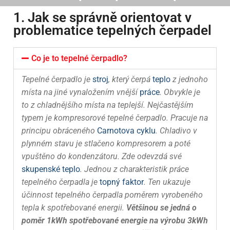
1. Jak se správně orientovat v
problematice tepelných čerpadel
Co je to tepelné čerpadlo?
Tepelné čerpadlo
je
stroj
, který čerpá
teplo
z jednoho
místa na jiné vynaložením vnější
práce
. Obvykle je
to z chladnějšího místa na teplejší.
Nejčastějším
typem je kompresorové tepelné čerpadlo. Pracuje na
principu obráceného
Carnotova cyklu
. Chladivo v
plynném stavu je stlačeno kompresorem a poté
vpuštěno do kondenzátoru. Zde odevzdá své
skupenské teplo
. Jednou z charakteristik práce
tepelného čerpadla je
topný faktor
. Ten ukazuje
účinnost tepelného čerpadla poměrem vyrobeného
tepla k spotřebované energii.
Většinou se jedná o
poměr 1kWh spotřebované energie na výrobu 3kWh