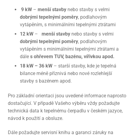
9 kW
–
menší stavby
nebo stavby s velmi
dobrými tepelnými poměry
, podlahovým
vytápěním, s minimálními tepelnými ztrátami
12 kW
–
menší stavby
nebo stavby s velmi
dobrými tepelnými poměry
, podlahovým
vytápěním s minimálními tepelnými ztrátami a
dále
s ohřevem TUV, bazénu, vířivkou apod.
18 kW – 36 kW
– starší stavby, kde je tepelná
bilance méně příznivá nebo nové rozlehlejší
stavby s bazénem apod.
Pro základní orientaci jsou uvedené informace naprosto
dostačující. V případě Vašeho výběru vždy požadujte
technická data k tepelnému čerpadlu v českém jazyce,
návod k použití a obsluze.
Dále požadujte servisní knihu a garanci záruky na