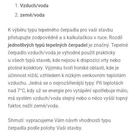
Vzduch/voda
země/voda
K výběru typu tepelného čerpadla pro vaši stavbu
přistupujte zodpovědně a s kalkulačkou v ruce. Rozdíl
jednotlivých typů tepelných čerpadel
je značný. Tepelné
čerpadlo vzduch/voda je výhodné použít prakticky
u všech typů staveb, kde nejsou k dispozici vrty nebo
plošné kolektory. Výjimku tvoří horské oblasti, kde je
účinnost nižší, vzhledem k nízkým venkovním teplotám
vzduchu. Jedná se o nejrozšířenější typy. Při teplotách
nad 7°C, kdy už se energie pro vytápění spotřebuje málo,
má systém vzduch/voda stejný nebo o něco vyšší topný
faktor, nežli země/voda.
Shrnutí: vypracujeme Vám návrh vhodnosti typu
čerpadla podle polohy Vaší stavby.