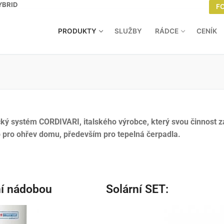
YBRID
F
PRODUKTY
SLUŽBY
RÁDCE
CENÍK
ký systém CORDIVARI, italského výrobce, který svou činnost z
b pro ohřev domu, především pro tepelná čerpadla.
ní nádobou
Solární SET: