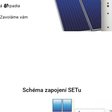
á čerpadla
Zavoláme vám
Schéma zapojení SETu