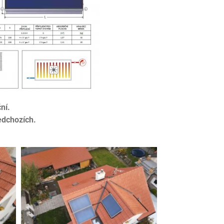
ní.
edchozích.