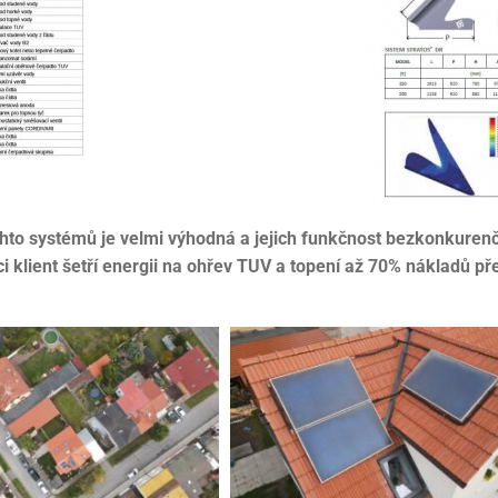
hto systémů je velmi výhodná a jejich funkčnost bezkonkurenč
i klient šetří energii na ohřev TUV a topení až 70% nákladů př