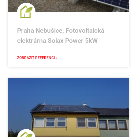
Praha Nebušice, Fotovoltaická
elektrárna Solax Power 5kW
ZOBRAZIT REFERENCI »