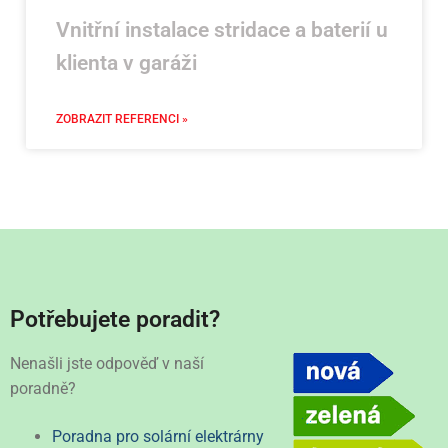
Vnitřní instalace stridace a baterií u
klienta v garáži
ZOBRAZIT REFERENCI »
Potřebujete poradit?
Nenašli jste odpověď v naší
poradně?
Poradna pro solární elektrárny