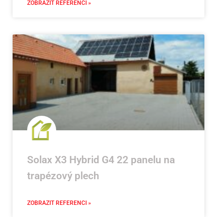
ZOBRAZIT REFERENCI »
Solax X3 Hybrid G4 22 panelu na
trapézový plech
ZOBRAZIT REFERENCI »