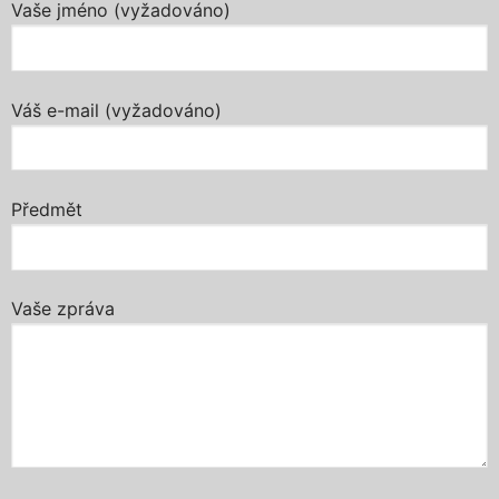
Vaše jméno (vyžadováno)
Váš e-mail (vyžadováno)
Předmět
Vaše zpráva