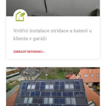
Vnitřní instalace stridace a baterií u
klienta v garáži
ZOBRAZIT REFERENCI »