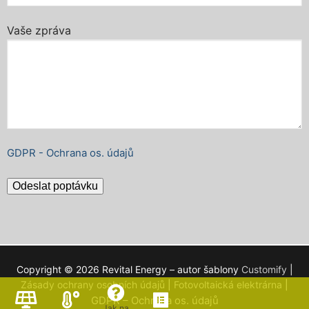
Vaše zpráva
GDPR - Ochrana os. údajů
Copyright © 2026 Revital Energy – autor šablony
Customify
|
Zásady ochrany osobních údajů
|
Fotovoltaická elektrárna
|
GDPR – Ochrana os. údajů
Jak na